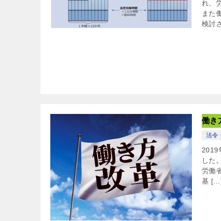
れ、
また
検討さ
働き
法令
20
した
労働
基 […