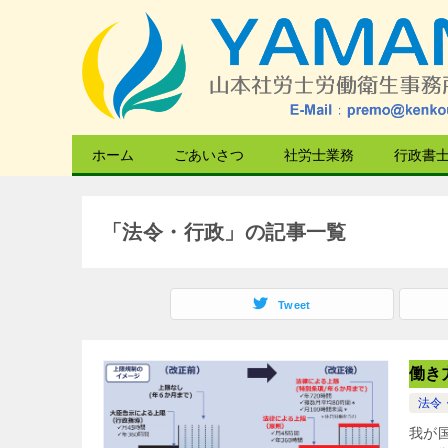
ホーム
ごあいさつ
社労士業務
行政書
「法令・行政」の記事一覧
Tweet
働き
法令
我が