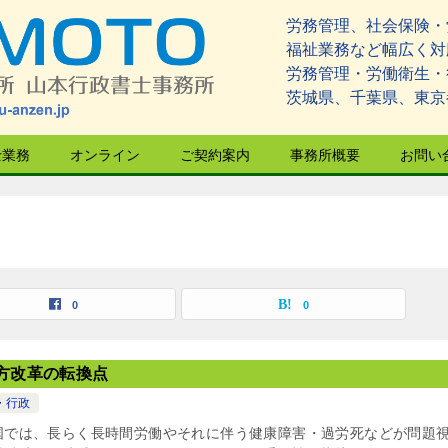
労務管理、社会保険・
福祉業務など幅広く対
労務管理・労働衛生・
茨城県、千葉県、東京
士業務
オンライン
ご契約案内
事務所概要
お問い
0
0
方改革の転換点
・行政
国では、長らく長時間労働やそれに伴う健康障害・過労死などが問題